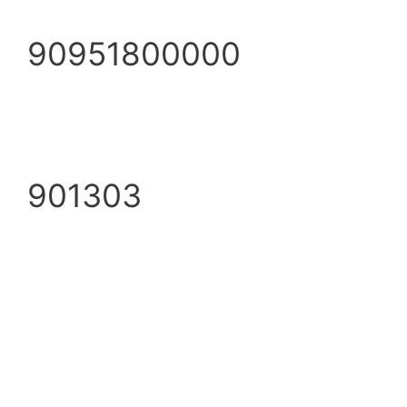
90951800000
901303
info@ezpump.hu