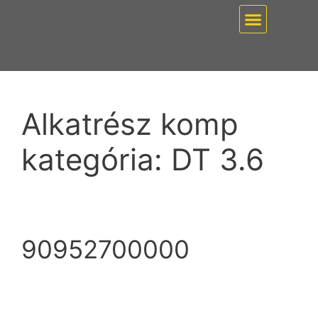
EZ PUMP / VÁKUUMT
Alkatrész komp
kategória:
DT 3.6
90952700000