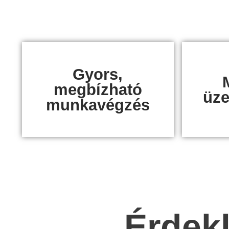
Gyors,
megbízható
üz
munkavégzés
Érdekl