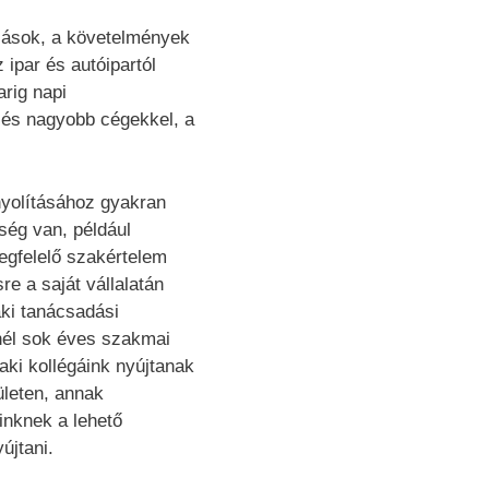
azások, a követelmények
ipar és autóipartól
arig napi
 és nagyobb cégekkel, a
nyolításához gyakran
ség van, például
egfelelő szakértelem
e a saját vállalatán
ki tanácsadási
nél sok éves szakmai
aki kollégáink nyújtanak
ületen, annak
inknek a lehető
újtani.