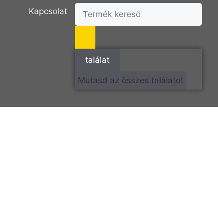
Kapcsolat
találat
Mutasd az összes találatot