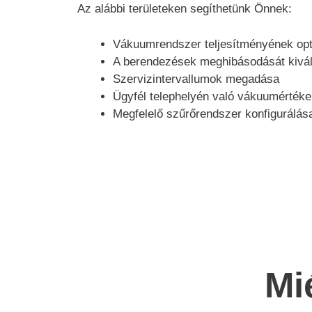
Az alábbi területeken segíthetünk Önnek:
Vákuumrendszer teljesítményének opt
A berendezések meghibásodását kivált
Szervizintervallumok megadása
Ügyfél telephelyén való vákuumérték
Megfelelő szűrőrendszer konfigurálás
Mi