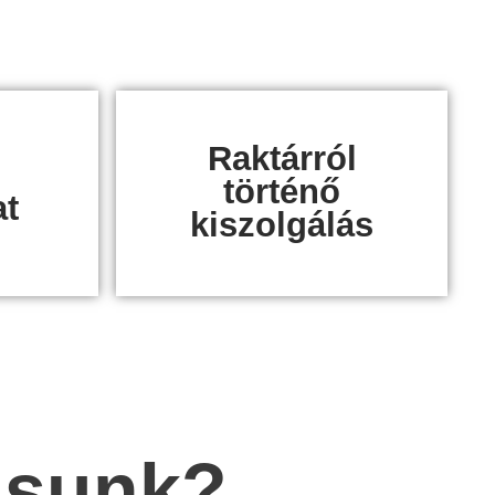
Raktárról
történő
at
kiszolgálás
tásunk?