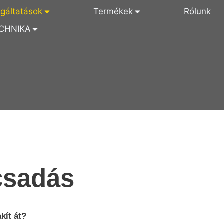
lgáltatások
Termékek
Rólunk
CHNIKA
csadás
kít át?