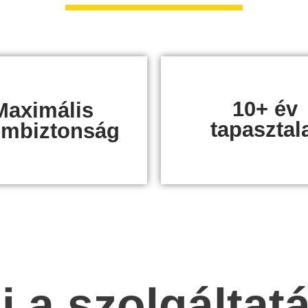
10+ év
Maximális
tapasztal
embiztonság
i a szolgálta