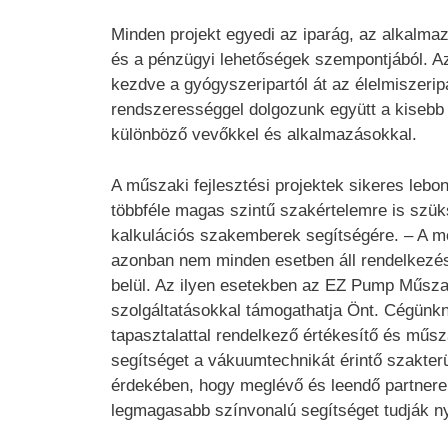
Minden projekt egyedi az iparág, az alkalm
és a pénzügyi lehetőségek szempontjából. Az 
kezdve a gyógyszeripartól át az élelmiszerip
rendszerességgel dolgozunk együtt a kisebb
különböző vevőkkel és alkalmazásokkal.
A műszaki fejlesztési projektek sikeres lebo
többféle magas szintű szakértelemre is szük
kalkulációs szakemberek segítségére. – A m
azonban nem minden esetben áll rendelkezésr
belül. Az ilyen esetekben az EZ Pump Műsza
szolgáltatásokkal támogathatja Önt. Cégünk
tapasztalattal rendelkező értékesítő és műsz
segítséget a vákuumtechnikát érintő szakter
érdekében, hogy meglévő és leendő partnere
legmagasabb színvonalú segítséget tudják ny