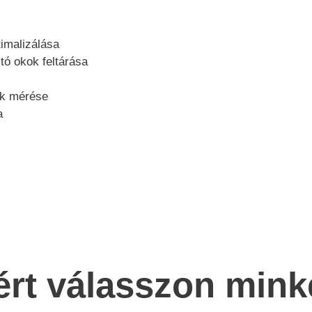
imalizálása
ó okok feltárása
ek mérése
a
ért válasszon mink