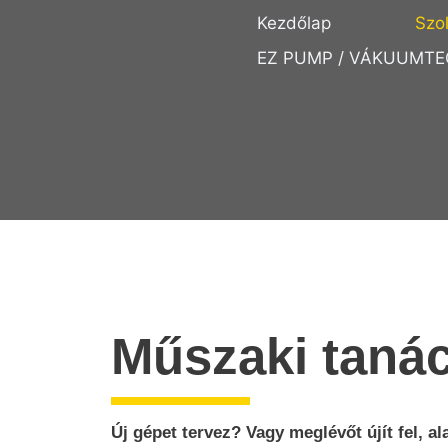
Kezdőlap
Szo
EZ PUMP / VÁKUUMTE
Műszaki taná
Új gépet tervez? Vagy meglévőt újít fel, ala