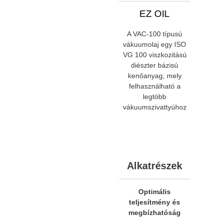
EZ OIL
A VAC-100 típusú
vákuumolaj egy ISO
VG 100 viszkozitású
diészter bázisú
kenőanyag, mely
felhasználható a
legtöbb
vákuumszivattyúhoz
Alkatrészek
Optimális
teljesítmény és
megbízhatóság