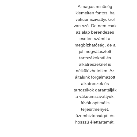
A magas minőség
kiemelten fontos, ha
vákuumszivattyúkról
van szó. De nem csak
az alap berendezés
esetén számít a
megbízhatóság, de a
jól megválasztott
tartozékoknál és
alkatrészeknél is
nélkülözhetetlen. Az
általunk forgalmazott
alkatrészek és
tartozékok garantálják
a vákuumszivattyúk,
fúvók optimális
teljesítményét,
üzembiztonságát és
hosszú élettartamát.