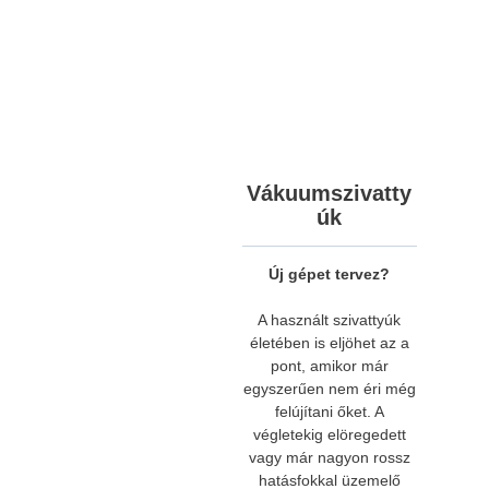
Vákuumszivatty
úk
Új gépet tervez?
A használt szivattyúk
életében is eljöhet az a
pont, amikor már
egyszerűen nem éri még
felújítani őket. A
végletekig elöregedett
vagy már nagyon rossz
hatásfokkal üzemelő