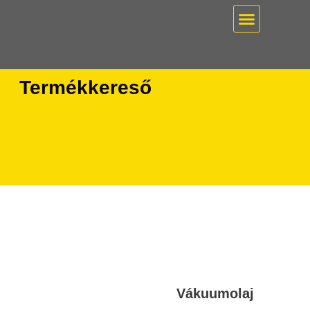
EZ PUMP / VÁKUUMT
Termékkereső
Vákuumolaj