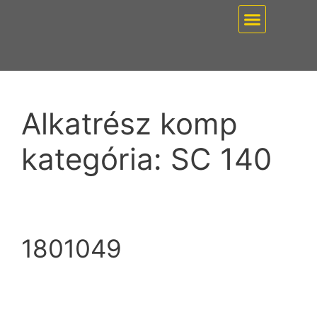
EZ PUMP / VÁKUUMT
Alkatrész komp
kategória:
SC 140
1801049