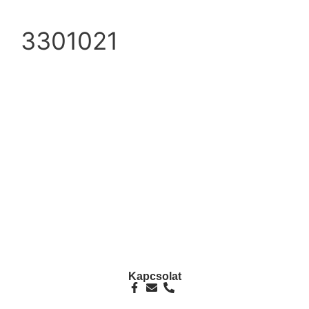
3301021
info@ezpump.hu
+36 70 249 5342
Telephely
1239, Budapest, Ócsai út 1.
Kapcsolat