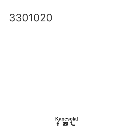
3301020
info@ezpump.hu
+36 70 249 5342
Telephely
1239, Budapest, Ócsai út 1.
Kapcsolat