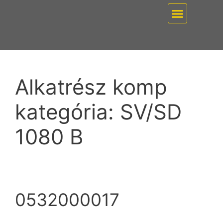
EZ PUMP / VÁKUUMT
Alkatrész komp
kategória:
SV/SD
1080 B
0532000017