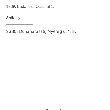
1239, Budapest, Ócsai út 1.
Székhely
2330, Dunaharaszti, Nyereg u. 1. 3.
info@ezpump.hu
+36 70 249 5342
Telephely
1239, Budapest, Ócsai út 1.