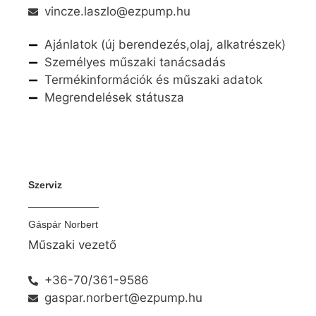
vincze.laszlo@ezpump.hu
Ajánlatok (új berendezés,olaj, alkatrészek)
Személyes műszaki tanácsadás
Termékinformációk és műszaki adatok
Megrendelések státusza
Szerviz
Gáspár Norbert
Műszaki vezető
+36-70/361-9586
gaspar.norbert@ezpump.hu