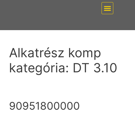
EZ PUMP / VÁKUUMT
Alkatrész komp
kategória:
DT 3.10
90951800000