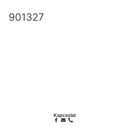
901327
info@ezpump.hu
+36 70 249 5342
Telephely
1239, Budapest, Ócsai út 1.
Kapcsolat