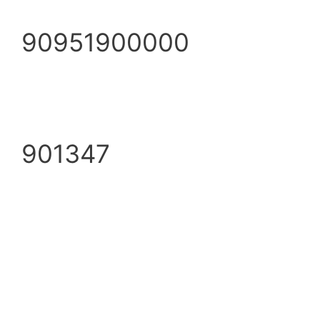
90951900000
901347
info@ezpump.hu