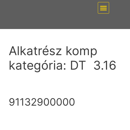
EZ PUMP / VÁKUUMT
Alkatrész komp
kategória:
DT 3.16
91132900000