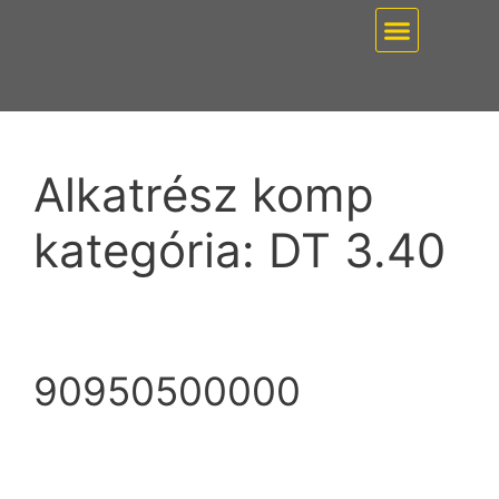
EZ PUMP / VÁKUUMT
Alkatrész komp
kategória:
DT 3.40
90950500000