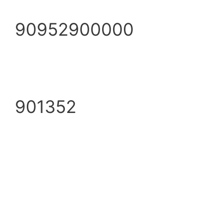
90952900000
901352
info@ezpump.hu