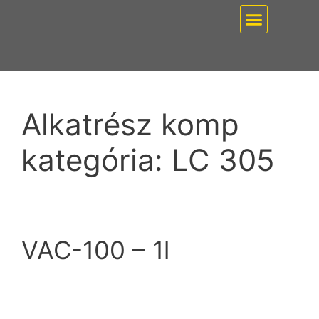
EZ PUMP / VÁKUUMT
Alkatrész komp
kategória:
LC 305
VAC-100 – 1l