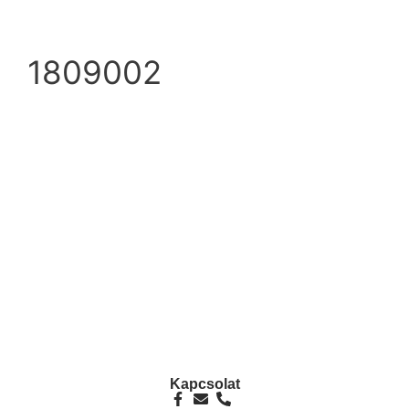
1809002
info@ezpump.hu
+36 70 249 5342
Telephely
1239, Budapest, Ócsai út 1.
Kapcsolat