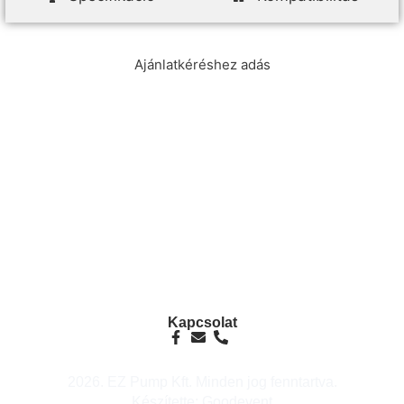
Ajánlatkéréshez adás
info@ezpump.hu
+36 70 249 5342
Telephely
1239, Budapest, Ócsai út 1.
Kapcsolat
2026. EZ Pump Kft. Minden jog fenntartva.
Készítette: Goodevent