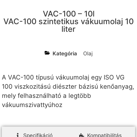
VAC-100 – 10l
VAC-100 szintetikus vákuumolaj 10
liter
Kategória
Olaj
A VAC-100 típusú vákuumolaj egy ISO VG
100 viszkozitású diészter bázisú kenőanyag,
mely felhasználható a legtöbb
vákuumszivattyúhoz
Specifikáció
Kompatibilitás