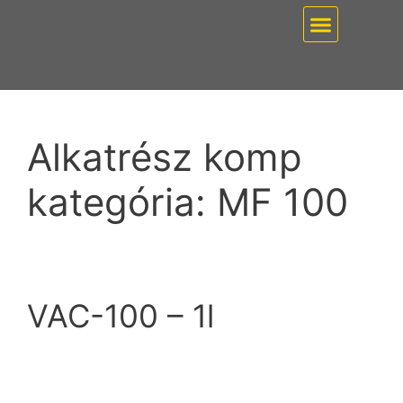
EZ PUMP / VÁKUUMT
Alkatrész komp
kategória:
MF 100
VAC-100 – 1l