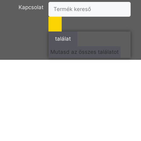
Kapcsolat
találat
Mutasd az összes találatot