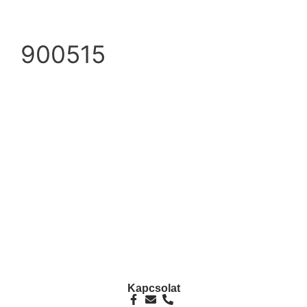
900515
info@ezpump.hu
+36 70 249 5342
Telephely
1239, Budapest, Ócsai út 1.
Kapcsolat