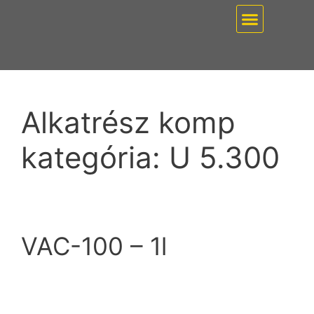
EZ PUMP / VÁKUUMT
Alkatrész komp
kategória:
U 5.300
VAC-100 – 1l