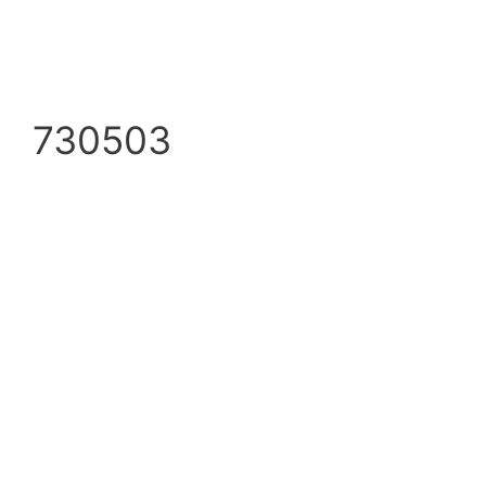
730503
info@ezpump.hu
+36 70 249 5342
Telephely
1239, Budapest, Ócsai út 1.