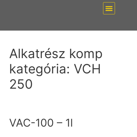
EZ PUMP / VÁKUUMT
Alkatrész komp
kategória:
VCH
250
VAC-100 – 1l