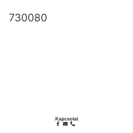
730080
info@ezpump.hu
+36 70 249 5342
Telephely
1239, Budapest, Ócsai út 1.
Kapcsolat