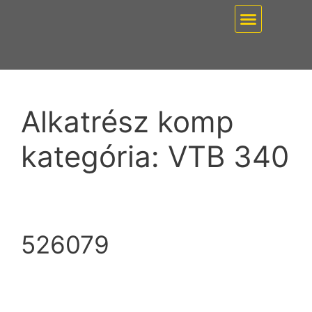
EZ PUMP / VÁKUUMT
Alkatrész komp
kategória:
VTB 340
526079