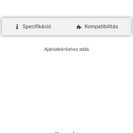
Specifikáció
Kompatibilitás
Ajánlatkéréshez adás
info@ezpump.hu
+36 70 249 5342
Telephely
1239, Budapest, Ócsai út 1.