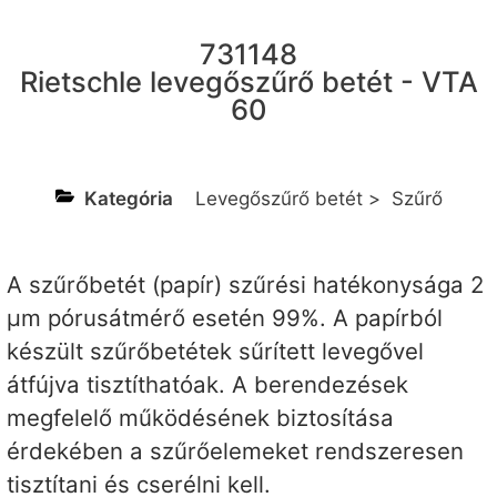
731148
Rietschle levegőszűrő betét - VTA
60
Kategória
Levegőszűrő betét
>
Szűrő
A szűrőbetét (papír) szűrési hatékonysága 2
µm pórusátmérő esetén 99%. A papírból
készült szűrőbetétek sűrített levegővel
átfújva tisztíthatóak. A berendezések
megfelelő működésének biztosítása
érdekében a szűrőelemeket rendszeresen
tisztítani és cserélni kell.