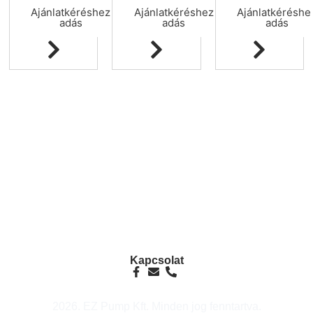
Ajánlatkéréshez
Ajánlatkéréshez
Ajánlatkéréshe
adás
adás
adás
info@ezpump.hu
+36 70 249 5342
Telephely
1239, Budapest, Ócsai út 1.
Kapcsolat
2026. EZ Pump Kft. Minden jog fenntartva.