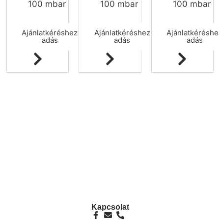
100 mbar
100 mbar
100 mbar
Ajánlatkéréshez
Ajánlatkéréshez
Ajánlatkéréshe
adás
adás
adás
info@ezpump.hu
+36 70 249 5342
Telephely
1239, Budapest, Ócsai út 1.
Kapcsolat