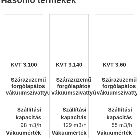
Hasonló termékek
KVT 3.100
KVT 3.140
KVT 3.60
Szárazüzemű
Szárazüzemű
Szárazüzemű
forgólapátos
forgólapátos
forgólapátos
vákuumszivattyú
vákuumszivattyú
vákuumszivatt
Szállítási
Szállítási
Szállítási
kapacitás
kapacitás
kapacitás
98 m3/h
129 m3/h
55 m3/h
Vákuumérték
Vákuumérték
Vákuumérték