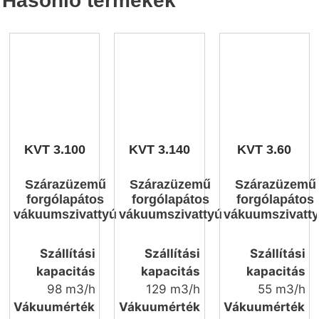
Hasonló termékek
KVT 3.100
KVT 3.140
KVT 3.60
Szárazüzemű
Szárazüzemű
Szárazüzemű
forgólapátos
forgólapátos
forgólapátos
vákuumszivattyú
vákuumszivattyú
vákuumszivatt
Szállítási
Szállítási
Szállítási
kapacitás
kapacitás
kapacitás
98 m3/h
129 m3/h
55 m3/h
Vákuumérték
Vákuumérték
Vákuumérték