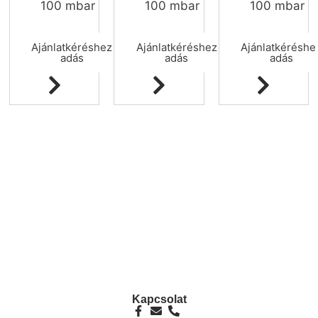
100 mbar
100 mbar
100 mbar
Ajánlatkéréshez
Ajánlatkéréshez
Ajánlatkéréshe
adás
adás
adás
info@ezpump.hu
+36 70 249 5342
Telephely
1239, Budapest, Ócsai út 1.
Kapcsolat