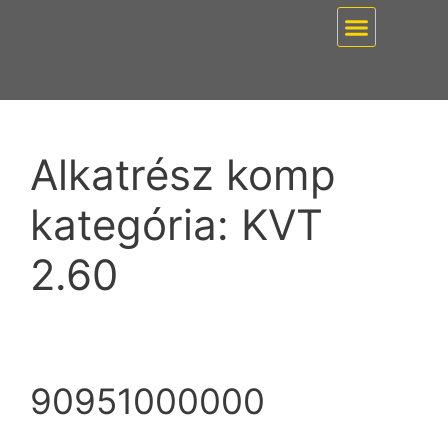
EZ PUMP / VÁKUUMT
Alkatrész komp
kategória:
KVT
2.60
90951000000