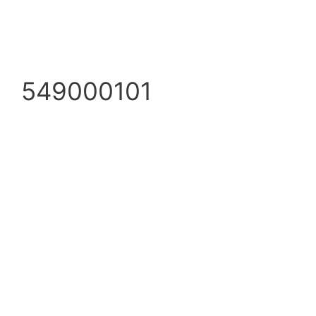
549000101
info@ezpump.hu
+36 70 249 5342
Telephely
1239, Budapest, Ócsai út 1.