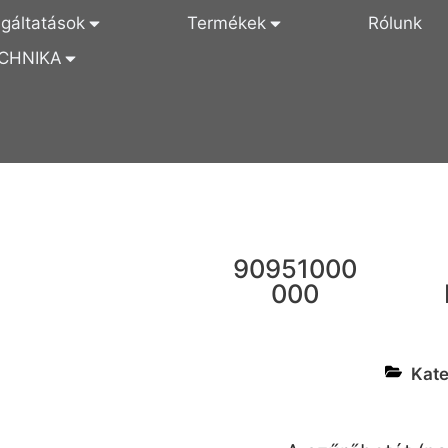
lgáltatások
Termékek
Rólunk
CHNIKA
90951000
000
Kate