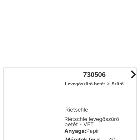
730506
>
Levegőszűrő betét
Szűrő
Rietschle
Rietschle levegőszűrő
betét - VFT
Anyaga:
Papír
Méretek (m x
40