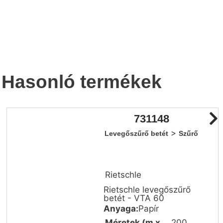
Hasonló termékek
731148
>
Levegőszűrő betét
Szűrő
Rietschle
Rietschle levegőszűrő
betét - VTA 60
Anyaga:
Papír
Méretek (m x
200