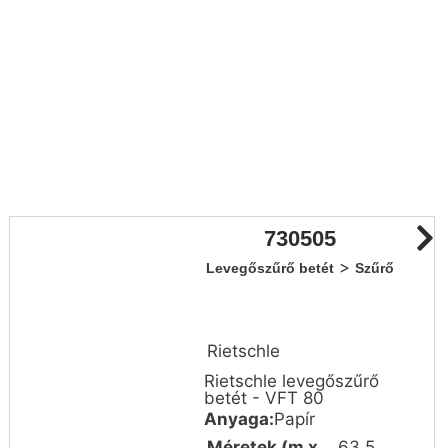
730505
>
Levegőszűrő betét
Szűrő
Rietschle
Rietschle levegőszűrő
betét - VFT 80
Anyaga:
Papír
Méretek (m x
63.5