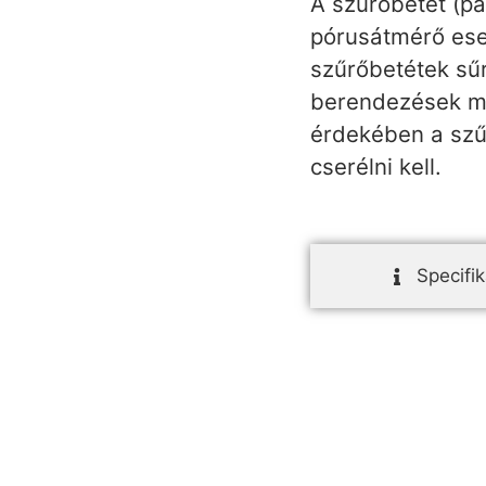
A szűrőbetét (p
pórusátmérő ese
szűrőbetétek sűrí
berendezések me
érdekében a szű
cserélni kell.
Specifik