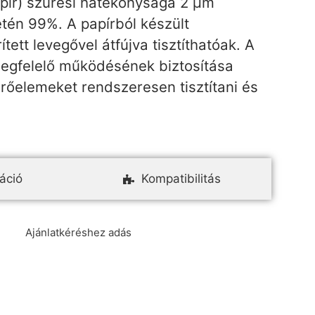
apír) szűrési hatékonysága 2 µm
tén 99%. A papírból készült
tett levegővel átfújva tisztíthatóak. A
gfelelő működésének biztosítása
rőelemeket rendszeresen tisztítani és
áció
Kompatibilitás
Ajánlatkéréshez adás