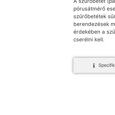
A szűrőbetét (p
pórusátmérő ese
szűrőbetétek sűrí
berendezések me
érdekében a szű
cserélni kell.
Specifik