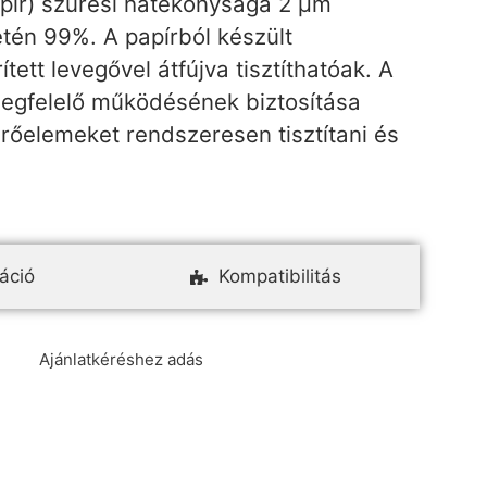
apír) szűrési hatékonysága 2 µm
tén 99%. A papírból készült
tett levegővel átfújva tisztíthatóak. A
gfelelő működésének biztosítása
rőelemeket rendszeresen tisztítani és
áció
Kompatibilitás
Ajánlatkéréshez adás