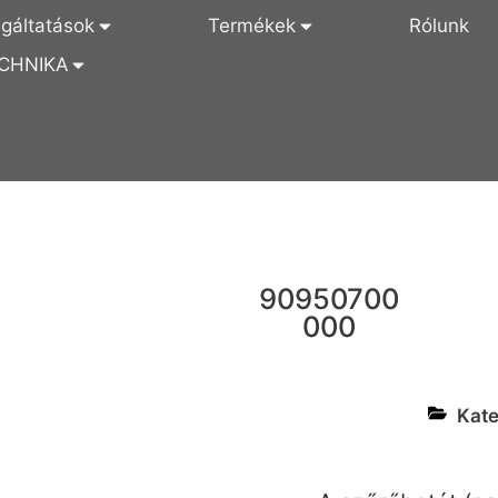
lgáltatások
Termékek
Rólunk
CHNIKA
90950700
000
Kate