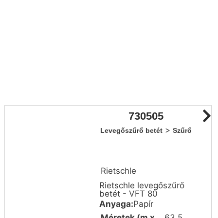
730505
>
Levegőszűrő betét
Szűrő
Rietschle
Rietschle levegőszűrő
betét - VFT 80
Anyaga:
Papír
Méretek (m x
63.5