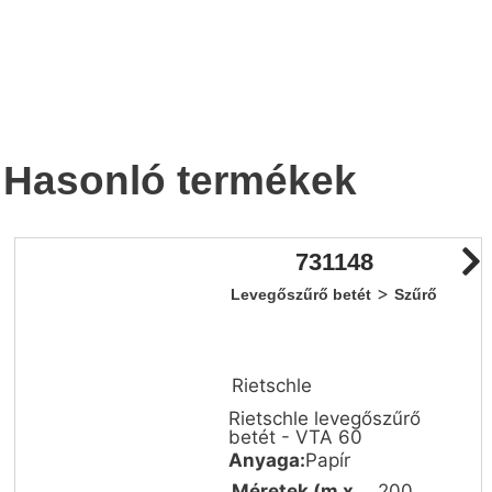
Hasonló termékek
731148
>
Levegőszűrő betét
Szűrő
Rietschle
Rietschle levegőszűrő
betét - VTA 60
Anyaga:
Papír
Méretek (m x
200