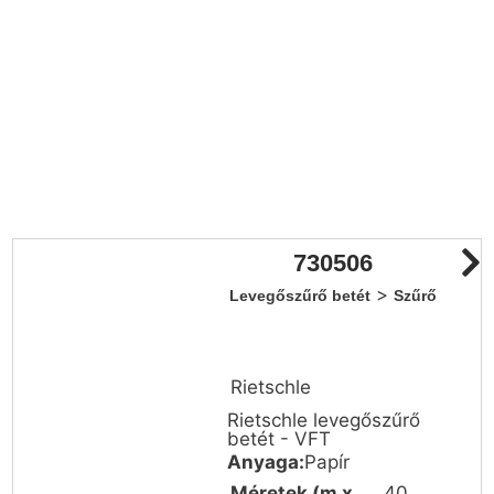
730506
>
Levegőszűrő betét
Szűrő
Rietschle
Rietschle levegőszűrő
betét - VFT
Anyaga:
Papír
Méretek (m x
40