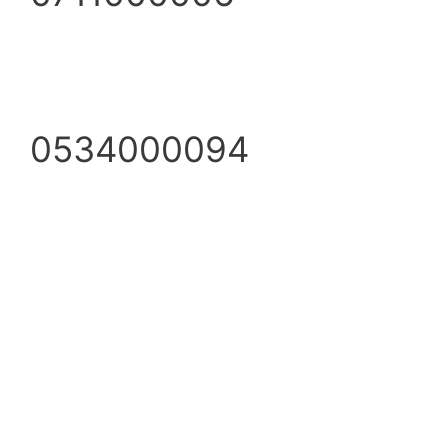
0534000094
info@ezpump.hu
+36 70 249 5342
Telephely
1239, Budapest, Ócsai út 1.