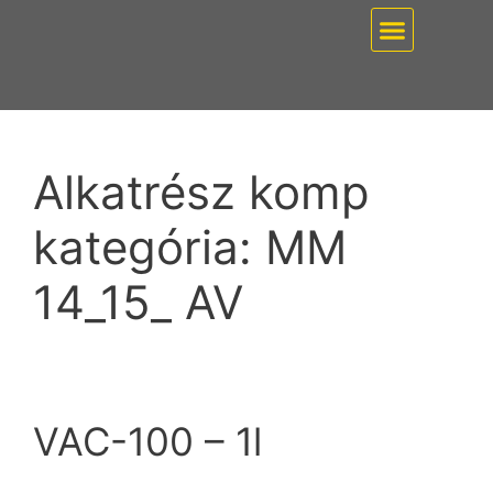
EZ PUMP / VÁKUUMT
Alkatrész komp
kategória:
MM
14_15_ AV
VAC-100 – 1l