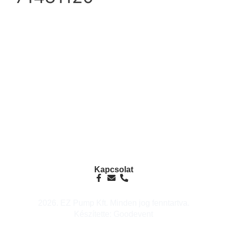
info@ezpump.hu
+36 70 249 5342
Telephely
1239, Budapest, Ócsai út 1.
Kapcsolat
2026. EZ Pump Kft. Minden jog fenntartva.
Készítette: Goodevent