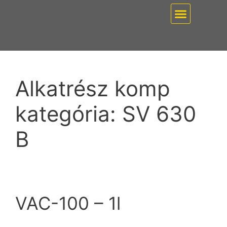
EZ PUMP / VÁKUUMT
Alkatrész komp
kategória:
SV 630
B
VAC-100 – 1l