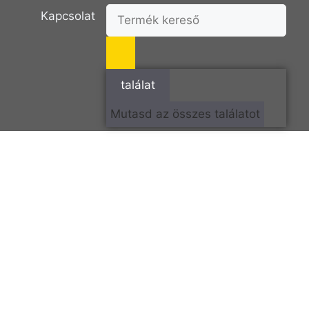
Kapcsolat
találat
Mutasd az összes találatot