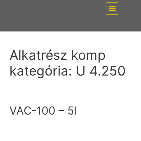
EZ PUMP / VÁKUUMT
Alkatrész komp
kategória:
U 4.250
VAC-100 – 5l