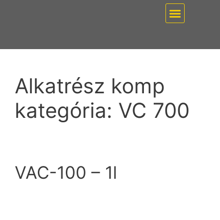
EZ PUMP / VÁKUUMT
Alkatrész komp
kategória:
VC 700
VAC-100 – 1l