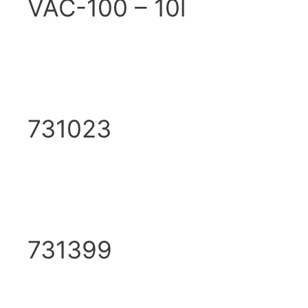
VAC-100 – 10l
731023
731399