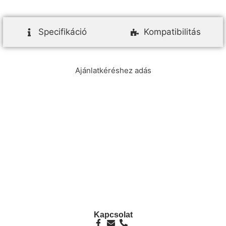
Specifikáció
Kompatibilitás
Ajánlatkéréshez adás
info@ezpump.hu
+36 70 249 5342
Telephely
1239, Budapest, Ócsai út 1.
Kapcsolat