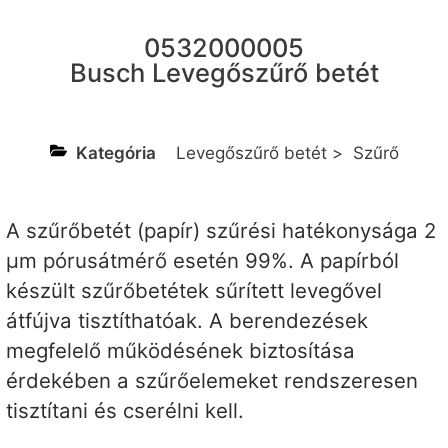
0532000005
Busch Levegőszűrő betét
Kategória
Levegőszűrő betét
>
Szűrő
A szűrőbetét (papír) szűrési hatékonysága 2
µm pórusátmérő esetén 99%. A papírból
készült szűrőbetétek sűrített levegővel
átfújva tisztíthatóak. A berendezések
megfelelő működésének biztosítása
érdekében a szűrőelemeket rendszeresen
tisztítani és cserélni kell.