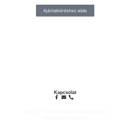
Ajánlatkéréshez adás
info@ezpump.hu
+36 70 249 5342
Telephely
1239, Budapest, Ócsai út 1.
Kapcsolat
2026. EZ Pump Kft. Minden jog fenntartva.
Készítette: Goodevent