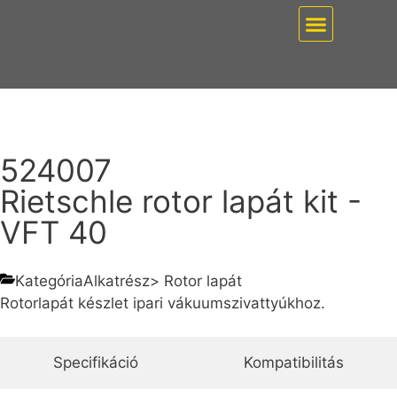
EZ PUMP / VÁKUUMT
524007
Rietschle rotor lapát kit -
VFT 40
Kategória
Alkatrész
>
Rotor lapát
Rotorlapát készlet ipari vákuumszivattyúkhoz.
Specifikáció
Kompatibilitás