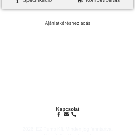
Specifikáció
Kompatibilitás
Ajánlatkéréshez adás
info@ezpump.hu
+36 70 249 5342
Telephely
1239, Budapest, Ócsai út 1.
Kapcsolat
2026. EZ Pump Kft. Minden jog fenntartva.