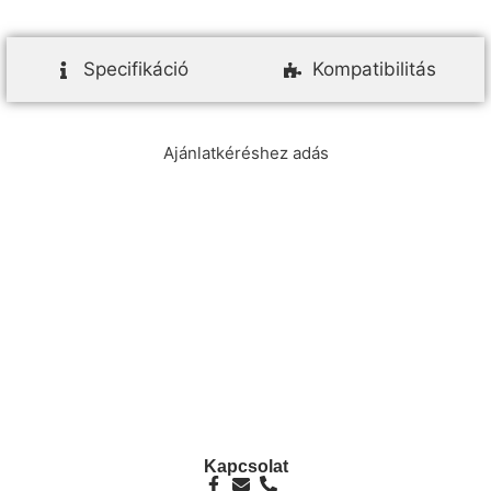
Specifikáció
Kompatibilitás
Ajánlatkéréshez adás
info@ezpump.hu
+36 70 249 5342
Telephely
1239, Budapest, Ócsai út 1.
Kapcsolat