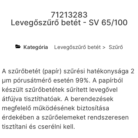
71213283
Levegőszűrő betét - SV 65/100
Kategória
Levegőszűrő betét
>
Szűrő
A szűrőbetét (papír) szűrési hatékonysága 2
µm pórusátmérő esetén 99%. A papírból
készült szűrőbetétek sűrített levegővel
átfújva tisztíthatóak. A berendezések
megfelelő működésének biztosítása
érdekében a szűrőelemeket rendszeresen
tisztítani és cserélni kell.