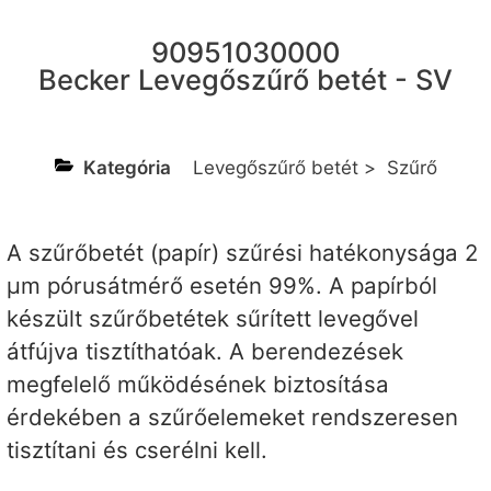
90951030000
Becker Levegőszűrő betét - SV
Kategória
Levegőszűrő betét
>
Szűrő
A szűrőbetét (papír) szűrési hatékonysága 2
µm pórusátmérő esetén 99%. A papírból
készült szűrőbetétek sűrített levegővel
átfújva tisztíthatóak. A berendezések
megfelelő működésének biztosítása
érdekében a szűrőelemeket rendszeresen
tisztítani és cserélni kell.