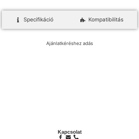
Specifikáció
Kompatibilitás
Ajánlatkéréshez adás
info@ezpump.hu
+36 70 249 5342
Telephely
1239, Budapest, Ócsai út 1.
Kapcsolat