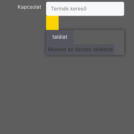
Kapcsolat
találat
Mutasd az összes találatot