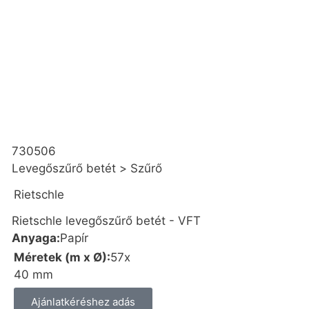
730506
Levegőszűrő betét
>
Szűrő
Rietschle
Rietschle levegőszűrő betét - VFT
Anyaga:
Papír
Méretek (m x Ø):
57x
40 mm
Ajánlatkéréshez adás