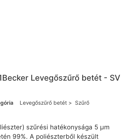
1
Becker Levegőszűrő betét - SV
gória
Levegőszűrő betét
>
Szűrő
liészter) szűrési hatékonysága 5 µm
tén 99%. A poliészterből készült