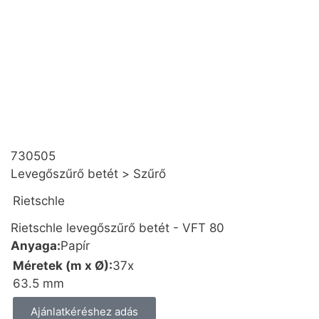
730505
Levegőszűrő betét
>
Szűrő
Rietschle
Rietschle levegőszűrő betét - VFT 80
Anyaga:
Papír
Méretek (m x Ø):
37x
63.5 mm
Ajánlatkéréshez adás