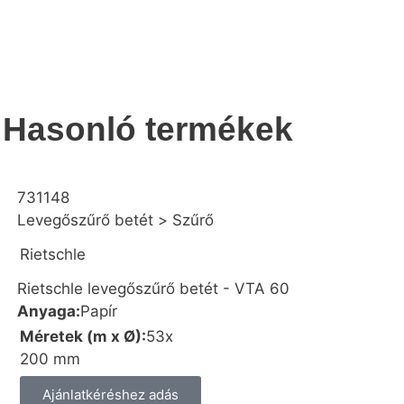
Hasonló termékek
731148
Levegőszűrő betét
>
Szűrő
Rietschle
Rietschle levegőszűrő betét - VTA 60
Anyaga:
Papír
Méretek (m x Ø):
53x
200 mm
Ajánlatkéréshez adás