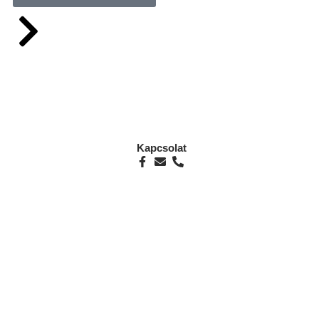
Kapcsolat
i út 1.