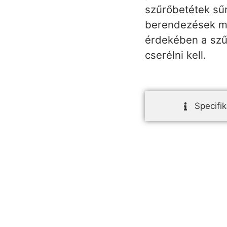
szűrőbetétek sűrí
berendezések me
érdekében a szű
cserélni kell.
Specifik