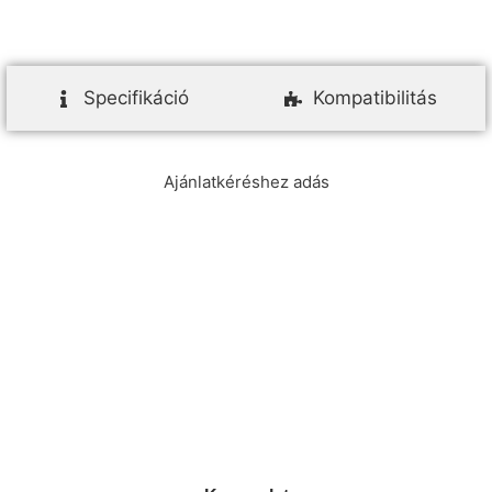
Specifikáció
Kompatibilitás
Ajánlatkéréshez adás
info@ezpump.hu
+36 70 249 5342
Telephely
1239, Budapest, Ócsai út 1.