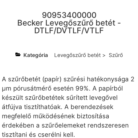
90953400000
Becker Levegőszűrő betét -
DTLF/DVTLF/VTLF
Kategória
Levegőszűrő betét
>
Szűrő
A szűrőbetét (papír) szűrési hatékonysága 2
µm pórusátmérő esetén 99%. A papírból
készült szűrőbetétek sűrített levegővel
átfújva tisztíthatóak. A berendezések
megfelelő működésének biztosítása
érdekében a szűrőelemeket rendszeresen
tisztítani és cserélni kell.