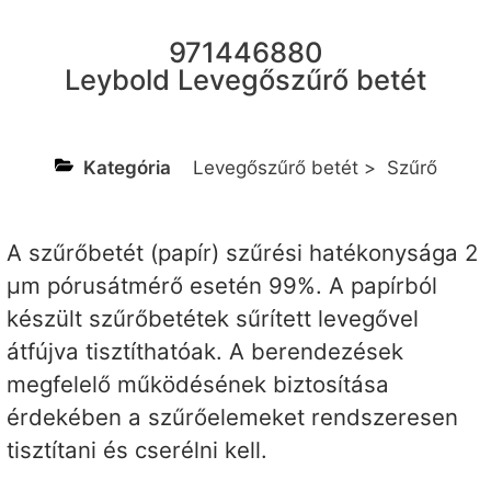
971446880
Leybold Levegőszűrő betét
Kategória
Levegőszűrő betét
>
Szűrő
A szűrőbetét (papír) szűrési hatékonysága 2
µm pórusátmérő esetén 99%. A papírból
készült szűrőbetétek sűrített levegővel
átfújva tisztíthatóak. A berendezések
megfelelő működésének biztosítása
érdekében a szűrőelemeket rendszeresen
tisztítani és cserélni kell.