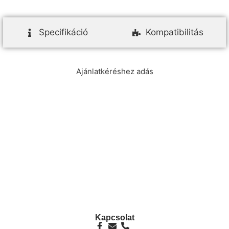
Specifikáció
Kompatibilitás
Ajánlatkéréshez adás
info@ezpump.hu
+36 70 249 5342
Telephely
1239, Budapest, Ócsai út 1.
Kapcsolat