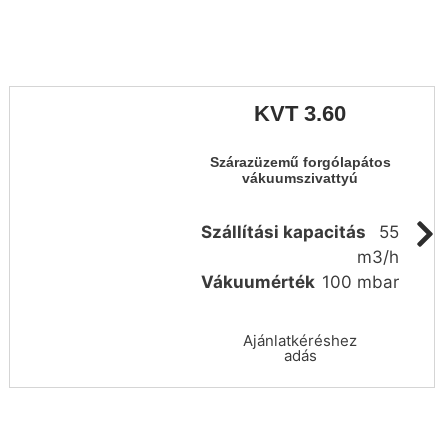
KVT 3.60
Szárazüzemű forgólapátos
vákuumszivattyú
Szállítási kapacitás
55
m3/h
Vákuumérték
100 mbar
Ajánlatkéréshez
adás