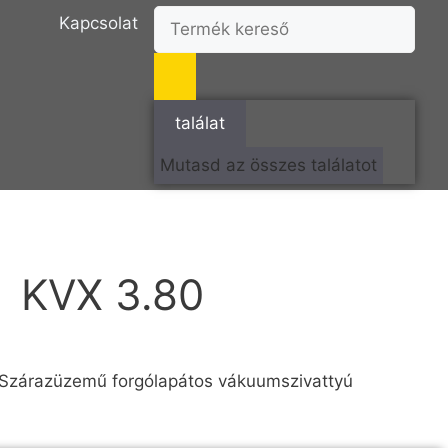
Kapcsolat
találat
Mutasd az összes találatot
KVX 3.80
Szárazüzemű forgólapátos vákuumszivattyú