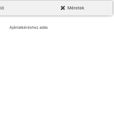
ió
Méretek
Ajánlatkéréshez adás