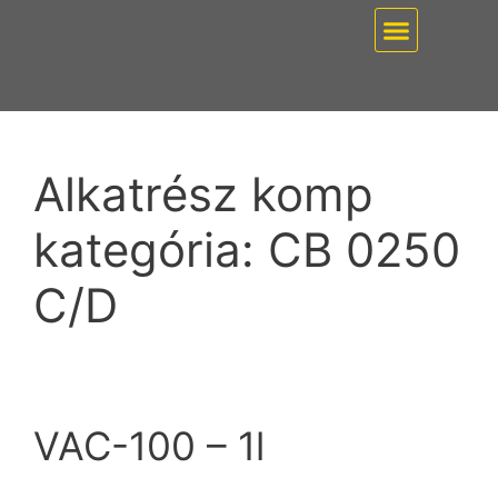
EZ PUMP / VÁKUUMT
Alkatrész komp
kategória:
CB 0250
C/D
VAC-100 – 1l