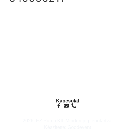
info@ezpump.hu
+36 70 249 5342
Telephely
1239, Budapest, Ócsai út 1.
Kapcsolat
2026. EZ Pump Kft. Minden jog fenntartva.
Készítette: Goodevent