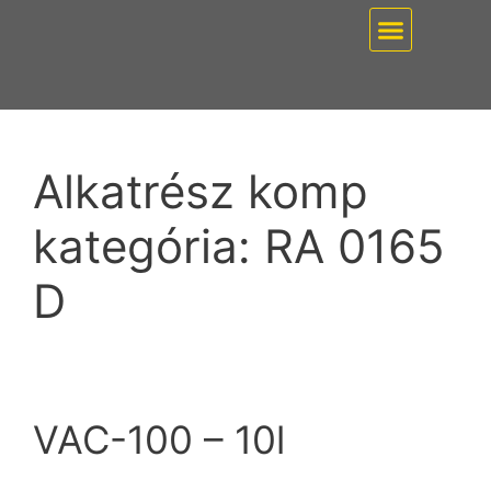
EZ PUMP / VÁKUUMT
Alkatrész komp
kategória:
RA 0165
D
VAC-100 – 10l