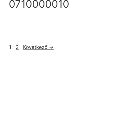
0710000010
1
2
Következő
→
info@ezpump.hu
+36 70 249 5342
Telephely
1239, Budapest, Ócsai út 1.