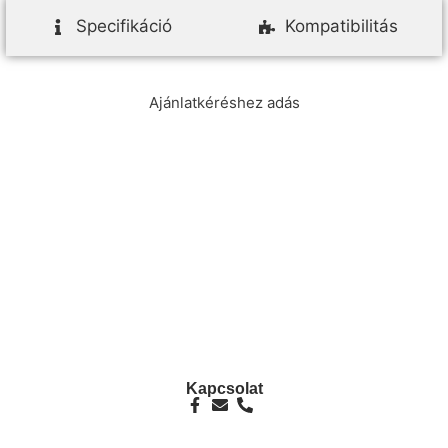
Specifikáció
Kompatibilitás
Ajánlatkéréshez adás
info@ezpump.hu
+36 70 249 5342
Telephely
1239, Budapest, Ócsai út 1.
Kapcsolat