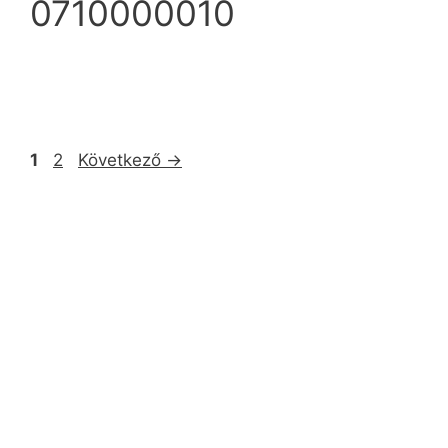
0710000010
1
2
Következő
→
info@ezpump.hu
+36 70 249 5342
Telephely
1239, Budapest, Ócsai út 1.