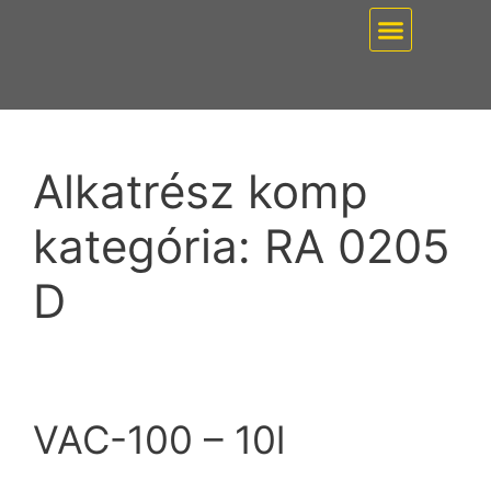
EZ PUMP / VÁKUUMT
Alkatrész komp
kategória:
RA 0205
D
VAC-100 – 10l