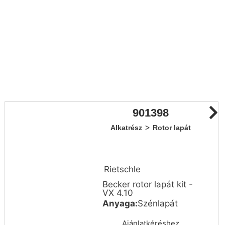
901398
>
Alkatrész
Rotor lapát
Rietschle
Becker rotor lapát kit -
VX 4.10
Anyaga:
Szénlapát
Ajánlatkéréshez