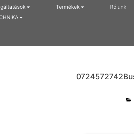
lgáltatások
Termékek
Rólunk
CHNIKA
0724572742
Bu