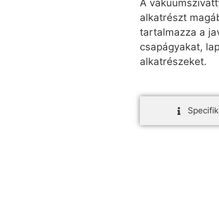
A vákuumszivatt
alkatrészt magáb
tartalmazza a ja
csapágyakat, la
alkatrészeket.
Specifik