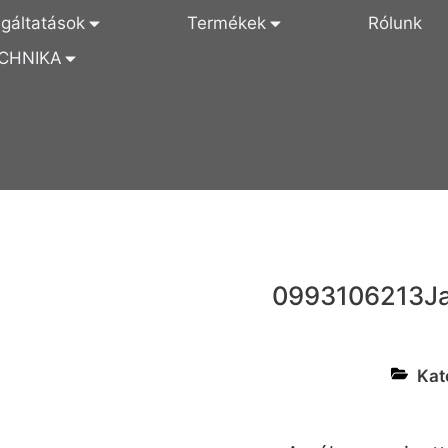
lgáltatások
Termékek
Rólunk
CHNIKA
0993106213
J
Kat