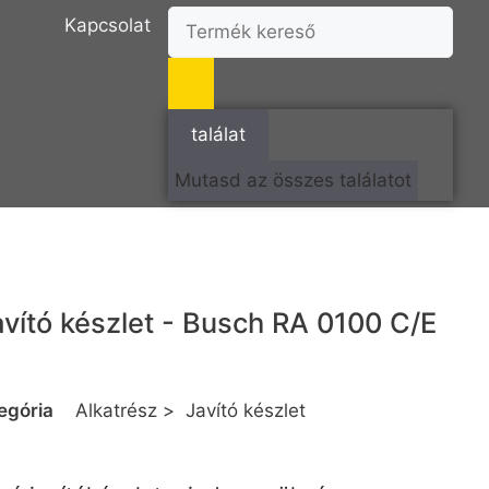
Kapcsolat
találat
Mutasd az összes találatot
avító készlet - Busch RA 0100 C/E
egória
Alkatrész
>
Javító készlet