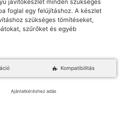
yú javítókészlet minden szükséges
a foglal egy felújításhoz. A készlet
vításhoz szükséges tömítéseket,
pátokat, szűrőket és egyéb
áció
Kompatibilitás
Ajánlatkéréshez adás