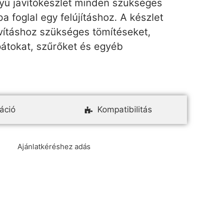
yú javítókészlet minden szükséges
a foglal egy felújításhoz. A készlet
vításhoz szükséges tömítéseket,
pátokat, szűrőket és egyéb
áció
Kompatibilitás
Ajánlatkéréshez adás