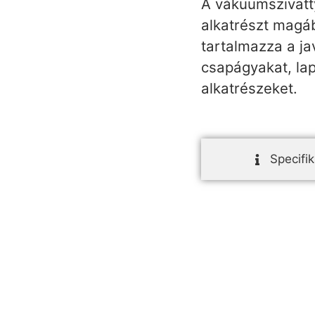
A vákuumszivatt
alkatrészt magáb
tartalmazza a ja
csapágyakat, la
alkatrészeket.
Specifik