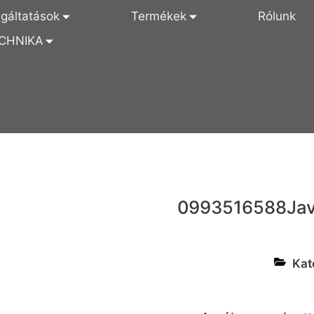
lgáltatások
Termékek
Rólunk
CHNIKA
0993516588
Jav
Kat