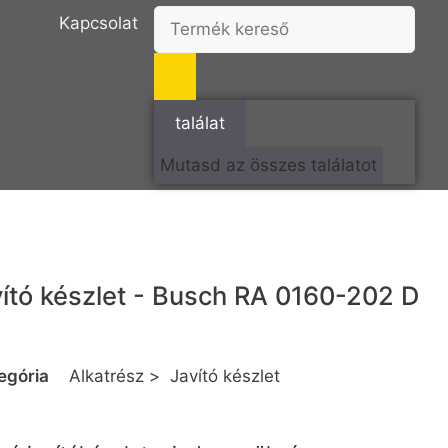
Kapcsolat
találat
Mutasd az összes találatot
ító készlet - Busch RA 0160-202 D
egória
Alkatrész
>
Javító készlet