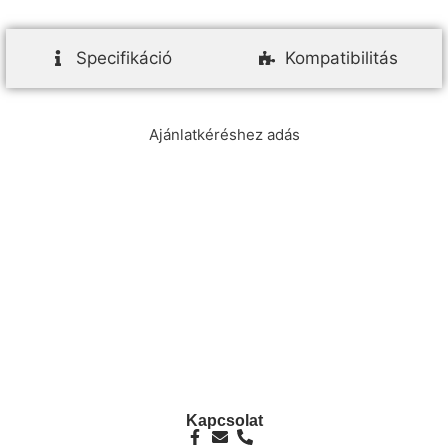
Specifikáció
Kompatibilitás
Ajánlatkéréshez adás
info@ezpump.hu
+36 70 249 5342
Telephely
1239, Budapest, Ócsai út 1.
Kapcsolat