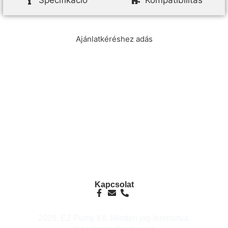
Specifikáció
Kompatibilitás
Ajánlatkéréshez adás
info@ezpump.hu
+36 70 249 5342
Telephely
1239, Budapest, Ócsai út 1.
Kapcsolat
2026. EZ Pump Kft. Minden jog fenntartva.