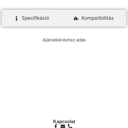
Specifikáció
Kompatibilitás
Ajánlatkéréshez adás
info@ezpump.hu
+36 70 249 5342
Telephely
1239, Budapest, Ócsai út 1.
Kapcsolat