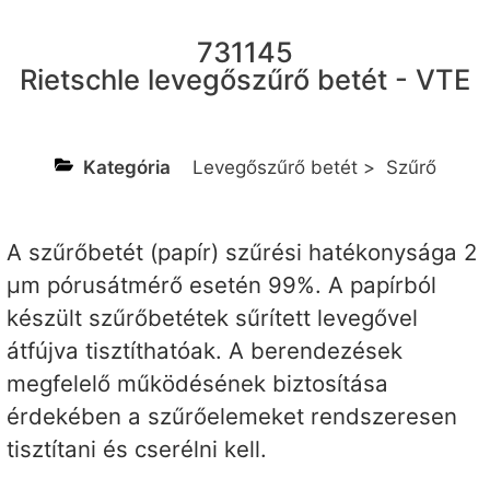
731145
Rietschle levegőszűrő betét - VTE
Kategória
Levegőszűrő betét
>
Szűrő
A szűrőbetét (papír) szűrési hatékonysága 2
µm pórusátmérő esetén 99%. A papírból
készült szűrőbetétek sűrített levegővel
átfújva tisztíthatóak. A berendezések
megfelelő működésének biztosítása
érdekében a szűrőelemeket rendszeresen
tisztítani és cserélni kell.